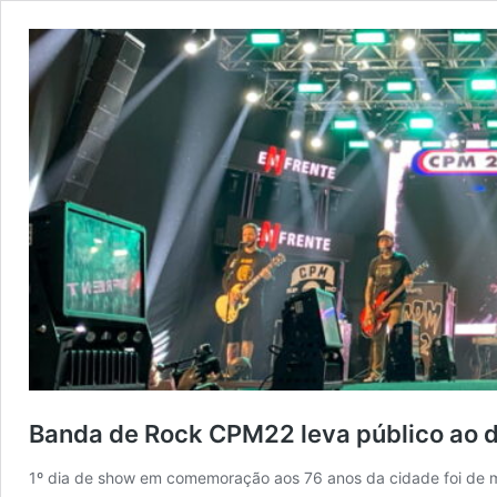
Banda de Rock CPM22 leva público ao d
1º dia de show em comemoração aos 76 anos da cidade foi de m