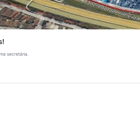
s!
rma secretária.