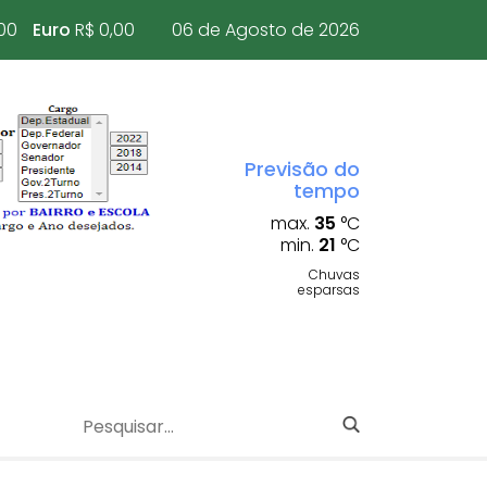
00
Euro
R$ 0,00
06 de Agosto de 2026
Previsão do
tempo
max.
35
°C
min.
21
°C
Chuvas
esparsas