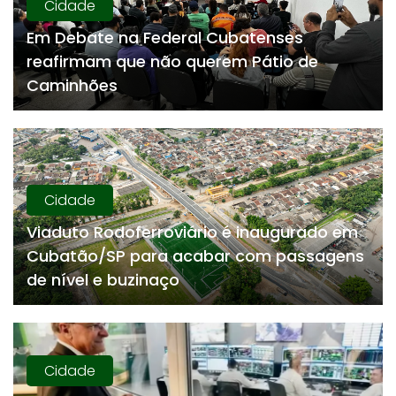
Cidade
Em Debate na Federal Cubatenses
reafirmam que não querem Pátio de
Caminhões
Cidade
Viaduto Rodoferroviário é inaugurado em
Cubatão/SP para acabar com passagens
de nível e buzinaço
Cidade