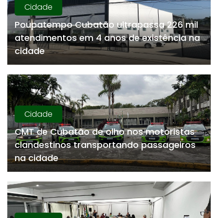
Cidade
Poupatempo Cubatão ultrapassa 226 mil
atendimentos em 4 anos de existência na
cidade
Cidade
CMT de Cubatão de olho nos motoristas
clandestinos transportando passageiros
na cidade