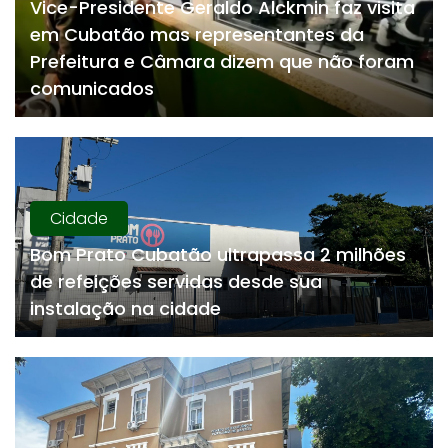
Vice-Presidente Geraldo Alckmin faz visita
em Cubatão mas representantes da
Prefeitura e Câmara dizem que não foram
comunicados
Cidade
Bom Prato Cubatão ultrapassa 2 milhões
de refeições servidas desde sua
instalação na cidade