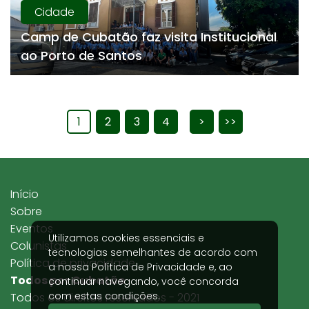
Cidade
Camp de Cubatão faz visita Institucional
ao Porto de Santos
1
2
3
4
>
>>
Início
Sobre
Eventos
Utilizamos cookies essenciais e
Colunistas
tecnologias semelhantes de acordo com
Política de privacidade
a nossa
Política de Privacidade
e, ao
Todos por Cubatão
continuar navegando, você concorda
com estas condições.
Todos os direitos reservados - 2021