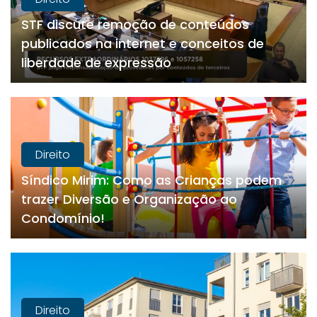
STF discute remoção de conteúdos
publicados na internet e conceitos de
liberdade de expressão
Direito
Síndico Mirim: Como as Crianças podem
trazer Diversão e Organização ao
Condomínio!
Direito