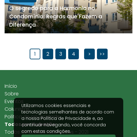
O segredo para a Harmonia no
Condomínio: Regras que Fazem a
Diferença
1
2
3
4
>
>>
Início
Sobre
Eventos
Utilizamos cookies essenciais e
Colunistas
tecnologias semelhantes de acordo com
Política de privacidade
a nossa
Política de Privacidade
e, ao
Todos por Cubatão
continuar navegando, você concorda
com estas condições.
Todos os direitos reservados - 2021