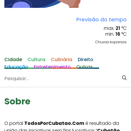
Previsão do tempo
max.
21
°C
min.
16
°C
Chuvas esparsas
Cidade
Cultura
Culinária
Direito
Educação
Entretenimento
Outras
Sobre
O portal
TodosPorCubatao.Com
é resultado da
união das iniciativas sem fins lucrativos “
Cubatão