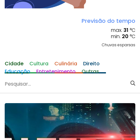
Previsão do tempo
max.
31
°C
min.
20
°C
Chuvas esparsas
Cidade
Cultura
Culinária
Direito
Educação
Entretenimento
Outras