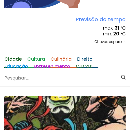
Previsão do tempo
max.
31
°C
min.
20
°C
Chuvas esparsas
Cidade
Cultura
Culinária
Direito
Educação
Entretenimento
Outras