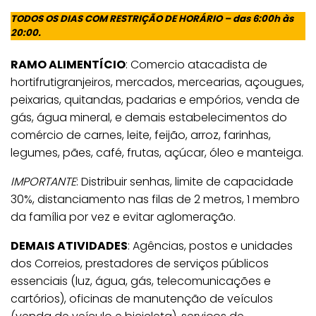
TODOS OS DIAS COM RESTRIÇÃO DE HORÁRIO – das 6:00h às
20:00.
RAMO ALIMENTÍCIO
: Comercio atacadista de
hortifrutigranjeiros, mercados, mercearias, açougues,
peixarias, quitandas, padarias e empórios, venda de
gás, água mineral, e demais estabelecimentos do
comércio de carnes, leite, feijão, arroz, farinhas,
legumes, pães, café, frutas, açúcar, óleo e manteiga.
IMPORTANTE
: Distribuir senhas, limite de capacidade
30%, distanciamento nas filas de 2 metros, 1 membro
da família por vez e evitar aglomeração.
DEMAIS ATIVIDADES
: Agências, postos e unidades
dos Correios, prestadores de serviços públicos
essenciais (luz, água, gás, telecomunicações e
cartórios), oficinas de manutenção de veículos