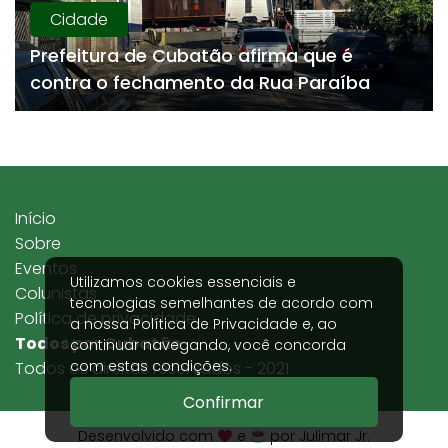
Cidade
Prefeitura de Cubatão afirma que é
contra o fechamento da Rua Paraíba
Início
Sobre
Eventos
Utilizamos cookies essenciais e
Colunistas
tecnologias semelhantes de acordo com
Política de privacidade
a nossa
Política de Privacidade
e, ao
Todos por Cubatão
continuar navegando, você concorda
com estas condições.
Todos os direitos reservados - 2021
Confirmar
Desenvolvido com
e
por Julimar Jr.