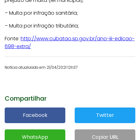
prejuízo de multa (lei municipal);
– Multa por infração sanitária;
– Multa por infração tributária;
Fonte:
http://www.cubatao.sp.gov.br/ano-iii-edicao-
698-extra/
Notícia atualizada em 21/04/2021 12h37
Compartilhar
Facebook
Twitter
WhatsApp
Copiar
URL