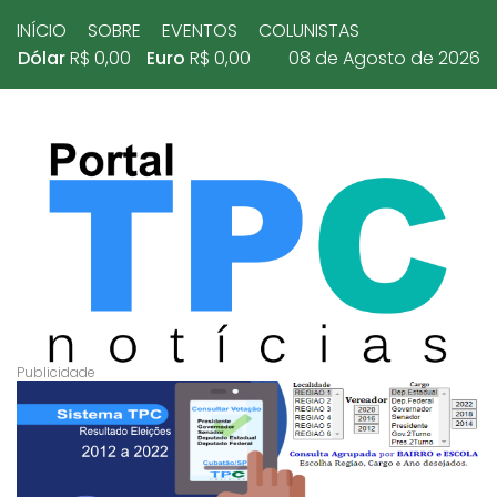
INÍCIO
SOBRE
EVENTOS
COLUNISTAS
Dólar
R$ 0,00
Euro
R$ 0,00
08 de Agosto de 2026