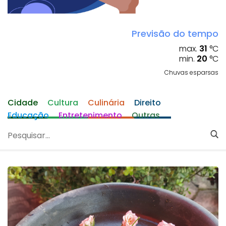
Previsão do tempo
max.
31
°C
min.
20
°C
Chuvas esparsas
Cidade
Cultura
Culinária
Direito
Educação
Entretenimento
Outras