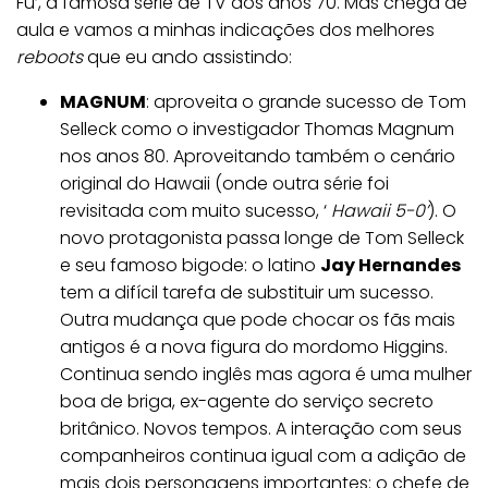
Fu’, a famosa série de TV dos anos 70. Mas chega de
aula e vamos a minhas indicações dos melhores
reboots
que eu ando assistindo:
MAGNUM
: aproveita o grande sucesso de Tom
Selleck como o investigador Thomas Magnum
nos anos 80. Aproveitando também o cenário
original do Hawaii (onde outra série foi
revisitada com muito sucesso, ‘
Hawaii 5-0’
). O
novo protagonista passa longe de Tom Selleck
e seu famoso bigode: o latino
Jay Hernandes
tem a difícil tarefa de substituir um sucesso.
Outra mudança que pode chocar os fãs mais
antigos é a nova figura do mordomo Higgins.
Continua sendo inglês mas agora é uma mulher
boa de briga, ex-agente do serviço secreto
britânico. Novos tempos. A interação com seus
companheiros continua igual com a adição de
mais dois personagens importantes: o chefe de