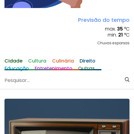
Previsão do tempo
max.
35
°C
min.
21
°C
Chuvas esparsas
Cidade
Cultura
Culinária
Direito
Educação
Entretenimento
Outras