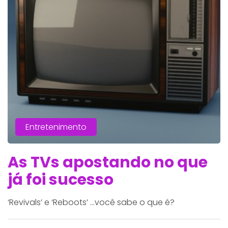
Entretenimento
As TVs apostando no que
já foi sucesso
‘Revivals’ e ‘Reboots’ ...você sabe o que é?