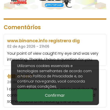
Comentários
www.binance.info registrera dig
02 de Ago 2026 - 21h06
Your point of view caught my eye and was very
interesting. Thanks. I have a question for you.
Utilizamos cookies essenciais e
tecnologias semelhantes de acordo com
创建个人账户
a nossa
Política de Privacidade
e, ao
continuar navegando, você concorda
28 de Abr 2026 - 11h48
com estas condições.
I don't think the title of your article matches the
content lol. Just kidding, mainly because I had
Confirmar
some doubts after reading the article.