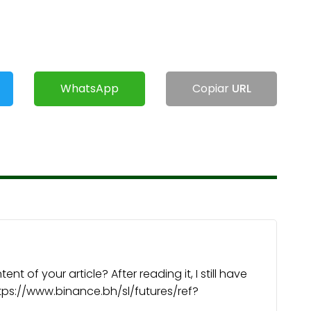
WhatsApp
Copiar
URL
 of your article? After reading it, I still have
ps://www.binance.bh/sl/futures/ref?