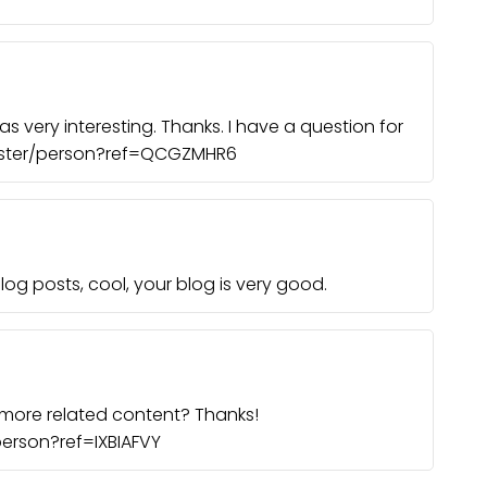
 very interesting. Thanks. I have a question for
gister/person?ref=QCGZMHR6
log posts, cool, your blog is very good.
y more related content? Thanks!
person?ref=IXBIAFVY