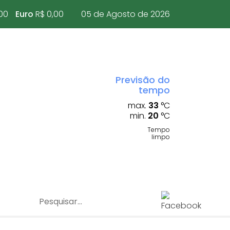
00
Euro
R$ 0,00
05 de Agosto de 2026
Previsão do
tempo
max.
33
°C
min.
20
°C
Tempo
limpo