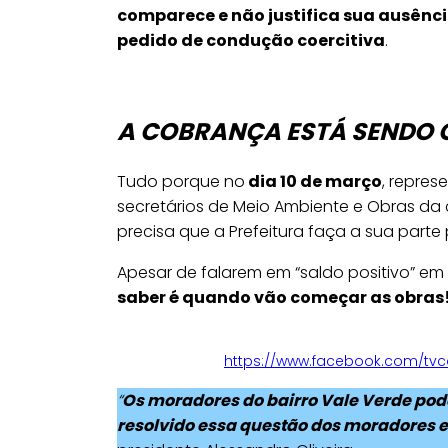
comparece e não justifica sua ausênc
pedido de condução coercitiva
.
A COBRANÇA ESTÁ SENDO 
Tudo porque no
dia 10 de março
, repres
secretários de Meio Ambiente e Obras da
precisa que a Prefeitura faça a sua part
Apesar de falarem em “saldo positivo” em
saber é quando vão começar as obras
https://www.facebook.com/tv
“
Os moradores do bairro Vale Verde pode
resolvido essa questão dos moradores e