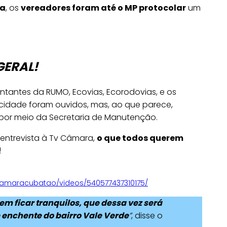
ia
, os
vereadores foram até o MP protocolar
um
GERAL!
entantes da RUMO, Ecovias, Ecorodovias, e os
 cidade foram ouvidos, mas, ao que parece,
e por meio da Secretaria de Manutenção.
 entrevista à Tv Câmara,
o que todos querem
!
camaracubatao/videos/540577437310175/
m ficar tranquilos, que dessa vez será
 enchente do bairro Vale Verde
”
, disse o