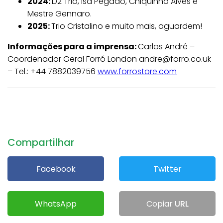
2024:
D2 Trio, Isa Pegado, Chiquinho Alves e
Mestre Gennaro.
2025:
Trio Cristalino e muito mais, aguardem!
Informações para a imprensa:
Carlos André –
Coordenador Geral Forró London andre@forro.co.uk
– Tel.: +44 7882039756
www.forrostore.com
Compartilhar
Facebook
Twitter
WhatsApp
Copiar
URL