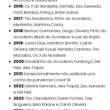
Amorosa e Nadia Maia
2016:
Os 3 do Nordeste, Del Feliz, Zeu Azevedo,
Forró Bamba, França, entre outros.
2017:
Trio Nordestino, Pinto do Acordeon,
Mestrinho, Mahtma Costa,
2018:
Benicio Guimaraes, Diogo Oliveira, Pinto do
Acordeon, Black do Acordeon e Luiz do Rojão
2019:
Junior Dias, Hamilton Bonfim, Cainã
Oliveira, Michael Fuzuê, Remilda Cardoso, Trio
Macaíba, Os 3 do Nordeste.
2020:
Erivaldinho do Acordeon, Furdunço, Del
Feliz, Alex Trapiá.
2021:
Excepcionalmente não realizado por
conta da pandemia Covid-19
2022:
Mestre Gennaro, Alex Trapiá, Zeu Azevedo
e Del Feliz.
2023:
Trio Clandestino, Karen Fontes, Tais
Nogueira, Bela Raiane e Cainã Oliveira.