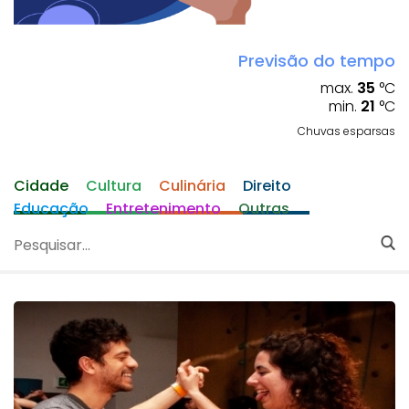
Previsão do tempo
max.
35
°C
min.
21
°C
Chuvas esparsas
Cidade
Cultura
Culinária
Direito
Educação
Entretenimento
Outras