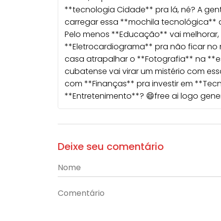
**tecnologia Cidade** pra lá, né? A gen
carregar essa **mochila tecnológica** 
Pelo menos **Educação** vai melhorar, 
**Eletrocardiograma** pra não ficar no 
casa atrapalhar o **Fotografia** na **e
cubatense vai virar um mistério com ess
com **Finanças** pra investir em **Tecn
**Entretenimento**? 😄
free ai logo gen
Deixe seu comentário