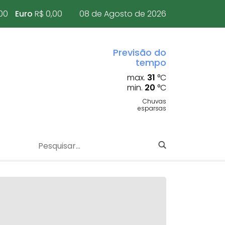
00
Euro
R$ 0,00
08 de Agosto de 2026
Previsão do
tempo
max.
31
°C
min.
20
°C
Chuvas
esparsas