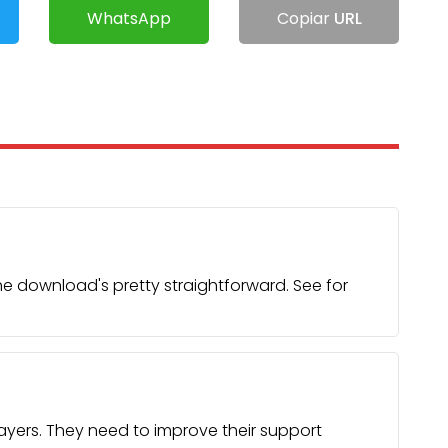
WhatsApp
Copiar
URL
download's pretty straightforward. See for
players. They need to improve their support