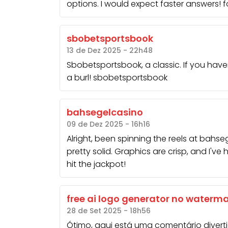
options. I would expect faster answers!
f
sbobetsportsbook
13 de Dez 2025 - 22h48
Sbobetsportsbook, a classic. If you hav
a burl!
sbobetsportsbook
bahsegelcasino
09 de Dez 2025 - 16h16
Alright, been spinning the reels at
bahseg
pretty solid. Graphics are crisp, and I've 
hit the jackpot!
free ai logo generator no waterm
28 de Set 2025 - 18h56
Ótimo, aqui está uma comentário diverti