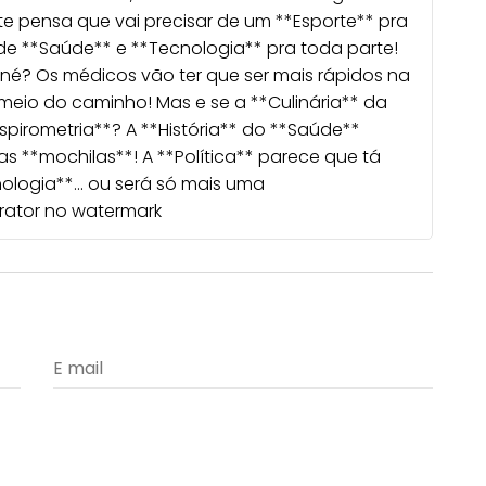
te pensa que vai precisar de um **Esporte** pra
de **Saúde** e **Tecnologia** pra toda parte!
né? Os médicos vão ter que ser mais rápidos na
meio do caminho! Mas e se a **Culinária** da
spirometria**? A **História** do **Saúde**
as **mochilas**! A **Política** parece que tá
ologia**... ou será só mais uma
erator no watermark