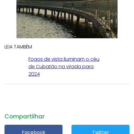
LEIA TAMBÉM
Fogos de vista iluminam o céu
de Cubatão na virada para
2024
Compartilhar
Facebook
Twitter