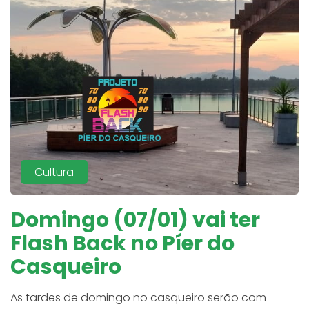
Cultura
Domingo (07/01) vai ter
Flash Back no Píer do
Casqueiro
As tardes de domingo no casqueiro serão com