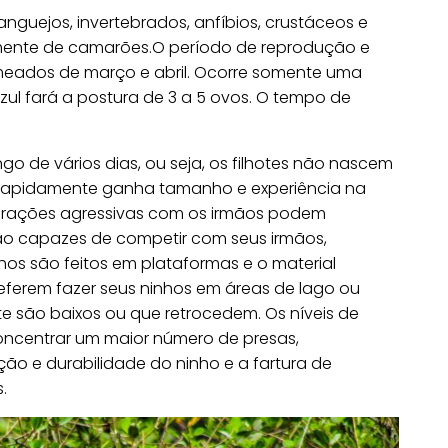
anguejos, invertebrados, anfíbios, crustáceos e
almente de camarões.O período de reprodução e
meados de março e abril. Ocorre somente uma
ul fará a postura de 3 a 5 ovos. O tempo de
go de vários dias, ou seja, os filhotes não nascem
r rapidamente ganha tamanho e experiência na
nterações agressivas com os irmãos podem
são capazes de competir com seus irmãos,
os são feitos em plataformas e o material
referem fazer seus ninhos em áreas de lago ou
e são baixos ou que retrocedem. Os níveis de
oncentrar um maior número de presas,
o e durabilidade do ninho e a fartura de
.