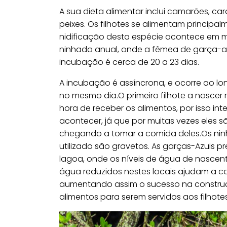
A sua dieta alimentar inclui camarões, car
peixes. Os filhotes se alimentam princip
nidificação desta espécie acontece em 
ninhada anual, onde a fêmea de garça-az
incubação é cerca de 20 a 23 dias.
A incubação é assíncrona, e ocorre ao lon
no mesmo dia.O primeiro filhote a nasce
hora de receber os alimentos, por isso i
acontecer, já que por muitas vezes eles 
chegando a tomar a comida deles.Os ninh
utilizado são gravetos. As garças-Azuis p
lagoa, onde os níveis de água de nascent
água reduzidos nestes locais ajudam a c
aumentando assim o sucesso na construçã
alimentos para serem servidos aos filhotes