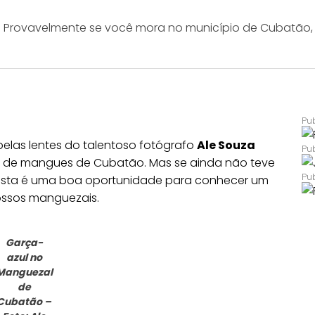
s? Provavelmente se você mora no município de Cubatão,
pelas lentes do talentoso fotógrafo
Ale Souza
ião de mangues de Cubatão. Mas se ainda não teve
ro, esta é uma boa oportunidade para conhecer um
ossos manguezais.
Garça-
azul no
Manguezal
de
Cubatão –