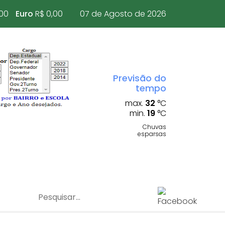
,00
Euro
R$ 0,00
07 de Agosto de 2026
Previsão do
tempo
max.
32
°C
min.
19
°C
Chuvas
esparsas