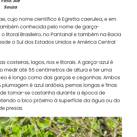
Foto: Ale
Souza
e, cujo nome científico é Egretta caerulea, e em
Ela também conhecida pelo nome de garça-
 litoral Brasileiro, no Pantanal e também na Bacia
esde o Sul dos Estados Unidos e América Central
costeiras, lagos, rios e litorais. A garça-azul é
medir até 55 centímetros de altura e ter uma
áceo é longo como das garças e cegonhas. Ambos
 plumagem é azul ardósia, pernas longas e finas
ode tornar-se castanha durante a época de
tendo o bico próximo à superfície da água ou do
de presas.