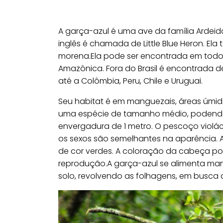
A garça-azul é uma ave da família Ardeida
inglês é chamada de Little Blue Heron. 
morena.Ela pode ser encontrada em todo o
Amazônica. Fora do Brasil é encontrada d
até a Colômbia, Peru, Chile e Uruguai.
Seu habitat é em manguezais, áreas úmidas 
uma espécie de tamanho médio, podendo 
envergadura de 1 metro. O pescoço viol
os sexos são semelhantes na aparência. A
de cor verdes. A coloração da cabeça p
reprodução.A garça-azul se alimenta man
solo, revolvendo as folhagens, em busca 