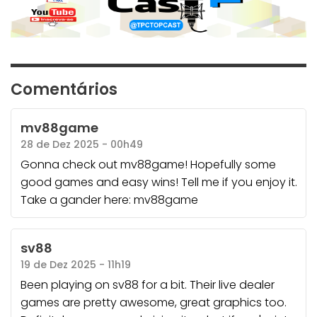
Comentários
mv88game
28 de Dez 2025 - 00h49
Gonna check out mv88game! Hopefully some
good games and easy wins! Tell me if you enjoy it.
Take a gander here:
mv88game
sv88
19 de Dez 2025 - 11h19
Been playing on sv88 for a bit. Their live dealer
games are pretty awesome, great graphics too.