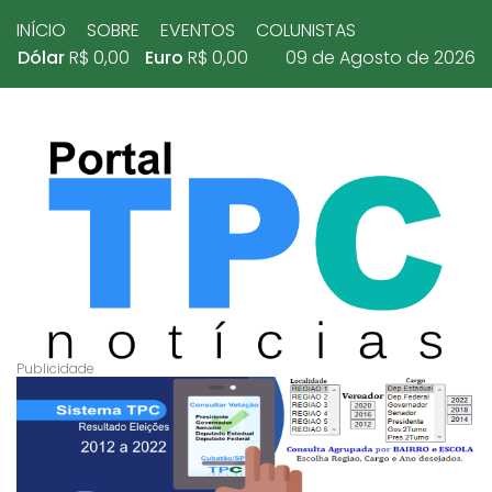
INÍCIO
SOBRE
EVENTOS
COLUNISTAS
Dólar
R$ 0,00
Euro
R$ 0,00
09 de Agosto de 2026