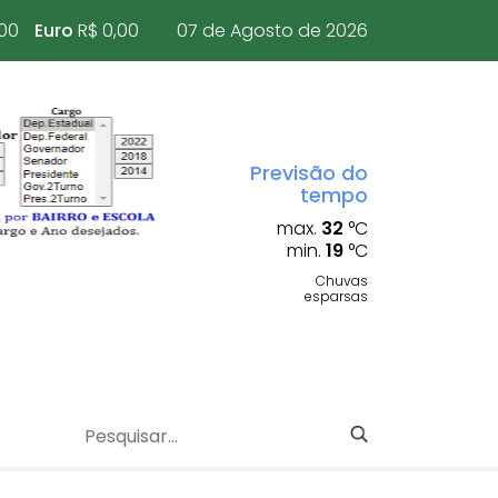
,00
Euro
R$ 0,00
07 de Agosto de 2026
Previsão do
tempo
max.
32
°C
min.
19
°C
Chuvas
esparsas