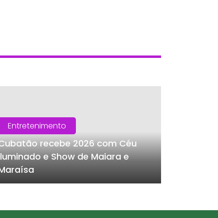
Entretenimento
Cubatão recebe 2026 com Céu
Iluminado e Show de Maiara e
Maraísa