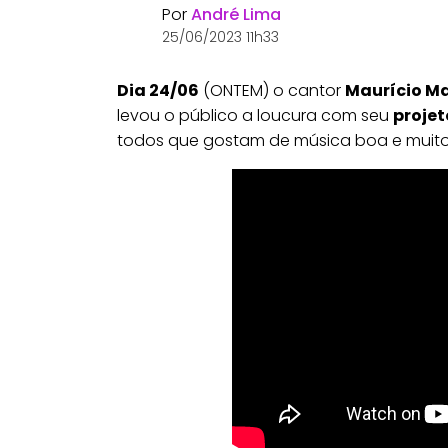
Por
André Lima
25/06/2023 11h33
Dia 24/06
(ONTEM) o cantor
Maurício Ma
levou o público a loucura com seu
proje
todos que gostam de música boa e muit