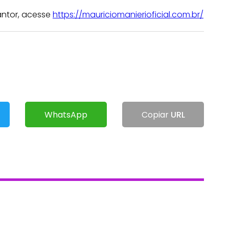
ntor, acesse
https://mauriciomanierioficial.com.br/
WhatsApp
Copiar
URL