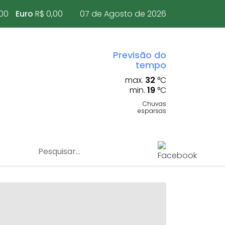
,00
Euro
R$ 0,00
07 de Agosto de 2026
Previsão do
tempo
max.
32
°C
min.
19
°C
Chuvas
esparsas