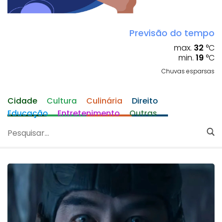
Previsão do tempo
max.
32
°C
min.
19
°C
Chuvas esparsas
Cidade
Cultura
Culinária
Direito
Educação
Entretenimento
Outras