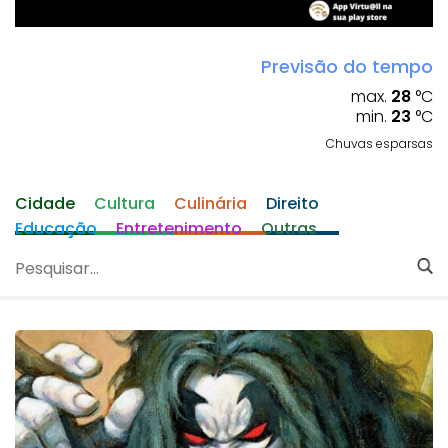
Previsão do tempo
max.
28
°C
min.
23
°C
Chuvas esparsas
Cidade
Cultura
Culinária
Direito
Educação
Entretenimento
Outras