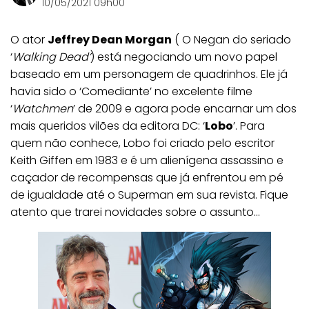
10/05/2021 09h00
O ator
Jeffrey Dean Morgan
( O Negan do seriado
‘
Walking Dead’
) está negociando um novo papel
baseado em um personagem de quadrinhos. Ele já
havia sido o ‘Comediante’ no excelente filme
‘
Watchmen
’ de 2009 e agora pode encarnar um dos
mais queridos vilões da editora DC: ‘
Lobo
’. Para
quem não conhece, Lobo foi criado pelo escritor
Keith Giffen em 1983 e é um alienígena assassino e
caçador de recompensas que já enfrentou em pé
de igualdade até o Superman em sua revista. Fique
atento que trarei novidades sobre o assunto…