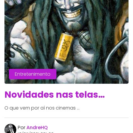
Entretenimento
Novidades nas telas…
O que vem por aí nos cinemas ...
Por
AndreHQ