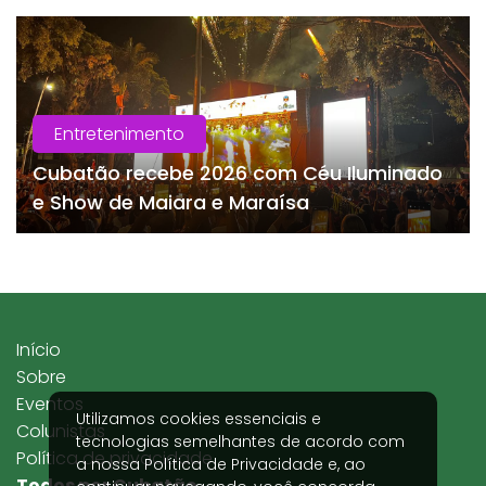
Entretenimento
Cubatão recebe 2026 com Céu Iluminado
e Show de Maiara e Maraísa
Início
Sobre
Eventos
Utilizamos cookies essenciais e
Colunistas
tecnologias semelhantes de acordo com
Política de privacidade
a nossa
Política de Privacidade
e, ao
Todos por Cubatão