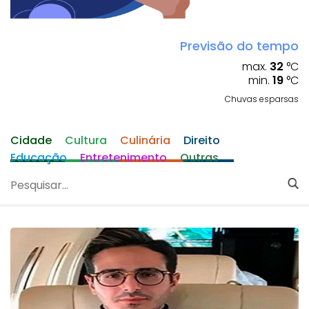
Previsão do tempo
max.
32
°C
min.
19
°C
Chuvas esparsas
Cidade
Cultura
Culinária
Direito
Educação
Entretenimento
Outras