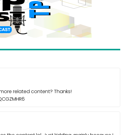
y more related content? Thanks!
f=QCGZMHR6