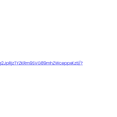
Tg2JpRjzTYZKRm9SVG89mhZWceppxKztl/?