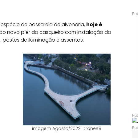
spécie de passarela de alvenaria,
hoje
é
do novo píer do casqueiro com instalação do
postes de iluminação e assentos.
imagem Agosto/2022: DroneB8