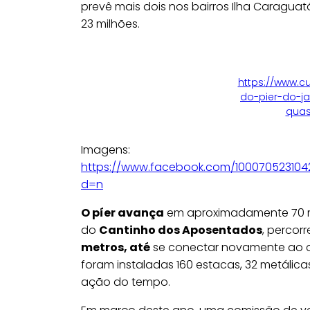
prevê mais dois nos bairros Ilha Caragua
23 milhões.
https://www.c
do-pier-do-j
quas
Imagens:
https://www.facebook.com/10007052310
d=n
O píer avança
em aproximadamente 70 
do
Cantinho dos Aposentados
, percor
metros, até
se conectar novamente ao c
foram instaladas 160 estacas, 32 metálic
ação do tempo.