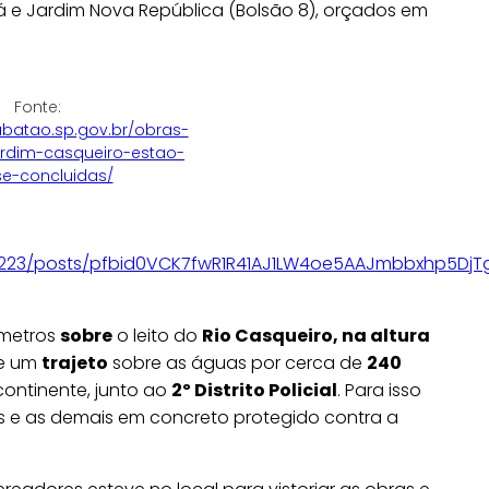
tá e Jardim Nova República (Bolsão 8), orçados em
Fonte:
ubatao.sp.gov.br/obras-
ardim-casqueiro-estao-
e-concluidas/
4223/posts/pfbid0VCK7fwR1R41AJ1LW4oe5AAJmbbxhp5Dj
metros
sobre
o leito do
Rio Casqueiro, na altura
re um
trajeto
sobre as águas por cerca de
240
ontinente, junto ao
2º Distrito Policial
. Para isso
as e as demais em concreto protegido contra a