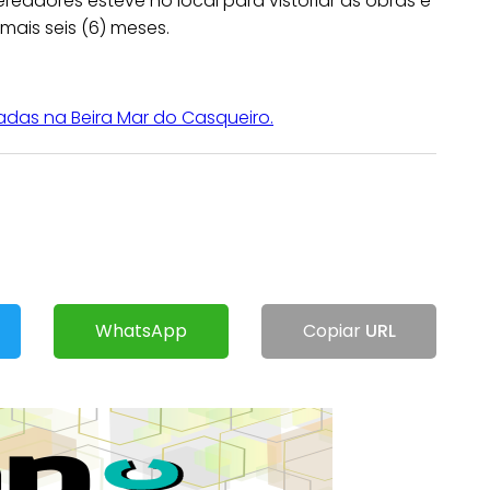
adores esteve no local para vistoriar as obras e
mais seis (6) meses.
adas na Beira Mar do Casqueiro.
WhatsApp
Copiar
URL