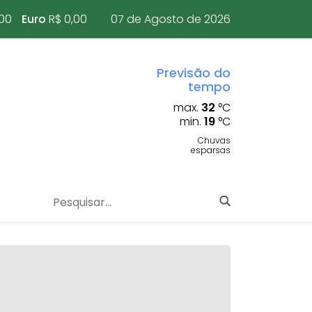
,00
Euro
R$ 0,00
07 de Agosto de 2026
Previsão do
tempo
max.
32
°C
min.
19
°C
Chuvas
esparsas