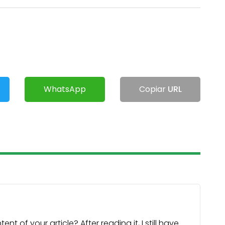
WhatsApp
Copiar
URL
 of your article? After reading it, I still have