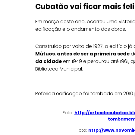
Cubatão vai ficar mais feli
Em março deste ano, ocorreu uma vistoria
edificação e o andamento das obras.
Construído por volta de 1927, o edifício já
Mútuos
,
antes
de ser a primeira sede
da
da cidade
em 1949 e perdurou até 1961, qu
Biblioteca Municipal.
Referida edificação foi tombada em 2010 p
Foto:
http://artesdecubatao.b
tombament
Foto:
http://www.novomil