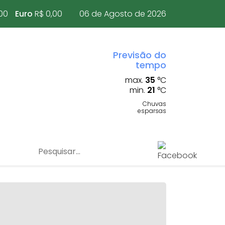
00
Euro
R$ 0,00
06 de Agosto de 2026
Previsão do
tempo
max.
35
°C
min.
21
°C
Chuvas
esparsas