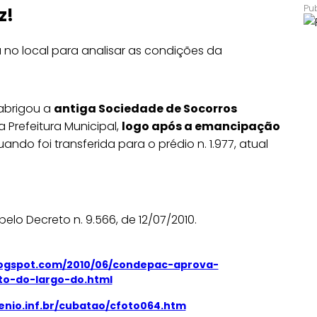
z!
 no local para analisar as condições da
 abrigou a
antiga Sociedade de Socorros
 Prefeitura Municipal,
logo após a emancipação
ando foi transferida para o prédio n. 1.977, atual
elo Decreto n. 9.566, de 12/07/2010.
logspot.com/2010/06/condepac-aprova-
o-do-largo-do.html
enio.inf.br/cubatao/cfoto064.htm