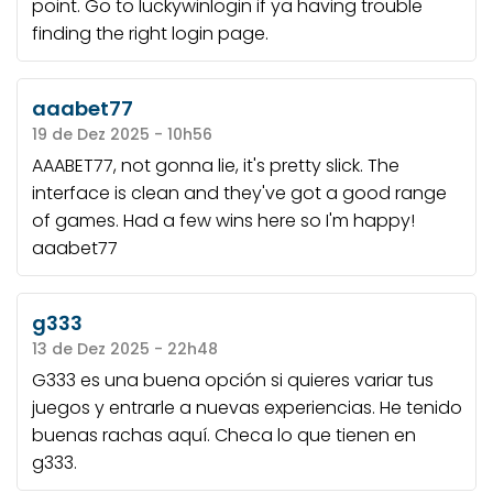
point. Go to
luckywinlogin
if ya having trouble
finding the right login page.
aaabet77
19 de Dez 2025 - 10h56
AAABET77, not gonna lie, it's pretty slick. The
interface is clean and they've got a good range
of games. Had a few wins here so I'm happy!
aaabet77
g333
13 de Dez 2025 - 22h48
G333 es una buena opción si quieres variar tus
juegos y entrarle a nuevas experiencias. He tenido
buenas rachas aquí. Checa lo que tienen en
g333
.