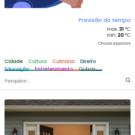
Previsão do tempo
max.
31
°C
min.
20
°C
Chuvas esparsas
Cidade
Cultura
Culinária
Direito
Educação
Entretenimento
Outras