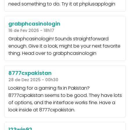
need something to do. Try it at
phplusapplogin
grabphcasinologin
16 de Fev 2026 - 18h17
Grabphcasinologin! Sounds straightforward
enough. Give it a look, might be your next favorite
thing. Head over to
grabphcasinologin
8777cxpakistan
28 de Dez 2025 - 00h30
Looking for a gaming fix in Pakistan?
8777cxpakistan seems to be good. They have lots
of options, and the interface works fine. Have a
look inside at
8777cxpakistan
.
123win92