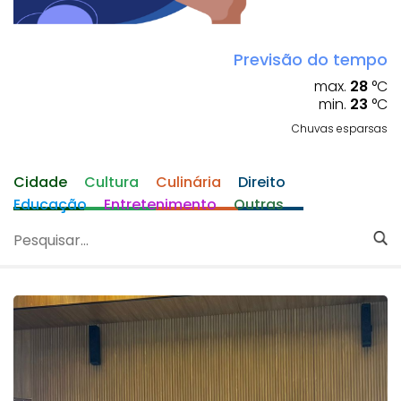
Previsão do tempo
max.
28
°C
min.
23
°C
Chuvas esparsas
Cidade
Cultura
Culinária
Direito
Educação
Entretenimento
Outras