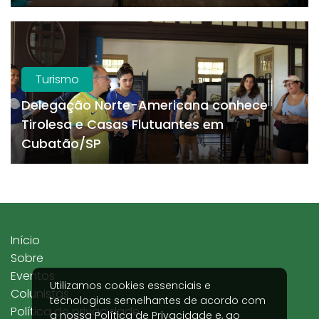
Turismo
Delegação Norte-Americana conhece
Tirolesa e Casas Flutuantes em
Cubatão/SP
Início
Sobre
Eventos
Utilizamos cookies essenciais e
Colunistas
tecnologias semelhantes de acordo com
Política de privacidade
a nossa
Política de Privacidade
e, ao