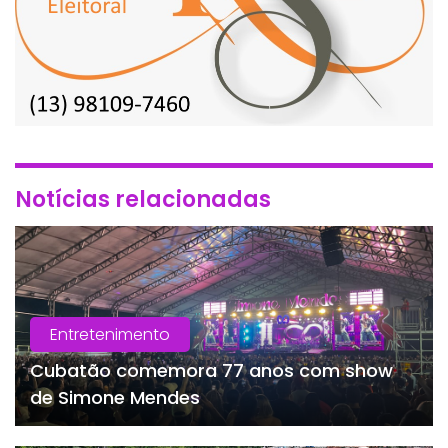
Notícias relacionadas
Entretenimento
Cubatão comemora 77 anos com show
de Simone Mendes