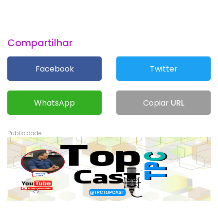
Compartilhar
Facebook
Twitter
WhatsApp
Copiar
URL