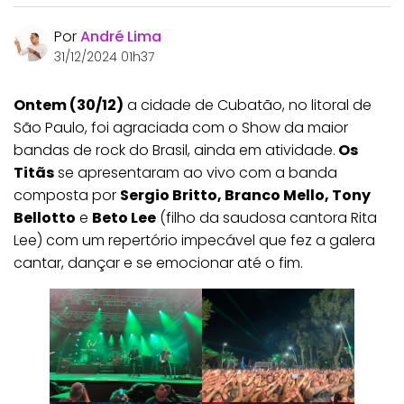
Por
André Lima
31/12/2024 01h37
Ontem (30/12)
a cidade de Cubatão, no litoral de
São Paulo, foi agraciada com o Show da maior
bandas de rock do Brasil, ainda em atividade.
Os
Titãs
se apresentaram ao vivo com a banda
composta por
Sergio Britto, Branco Mello, Tony
Bellotto
e
Beto Lee
(filho da saudosa cantora Rita
Lee) com um repertório impecável que fez a galera
cantar, dançar e se emocionar até o fim.