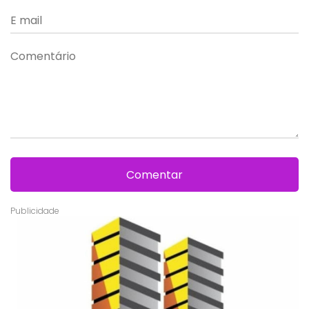
Comentar