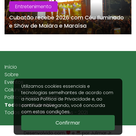
Entretenimento
Cubatão recebe 2026 com Céu Iluminado
e Show de Maiara e Maraísa
Início
Sobre
Eventos
Utilizamos cookies essenciais e
Colunistas
tecnologias semelhantes de acordo com
Política de privacidade
a nossa
Política de Privacidade
e, ao
Todos por Cubatão
continuar navegando, você concorda
com estas condições.
Todos os direitos reservados - 2021
Confirmar
Desenvolvido com
e
por Julimar Jr.