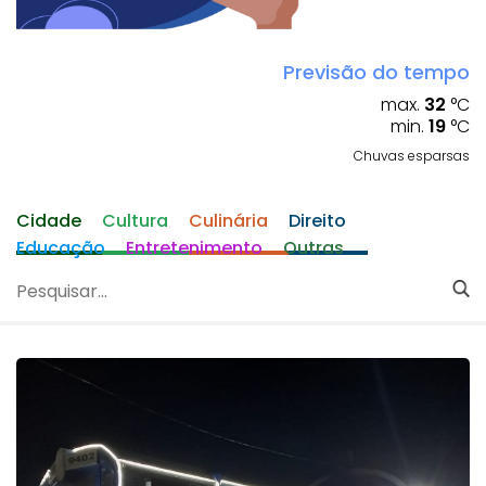
Previsão do tempo
max.
32
°C
min.
19
°C
Chuvas esparsas
Cidade
Cultura
Culinária
Direito
Educação
Entretenimento
Outras