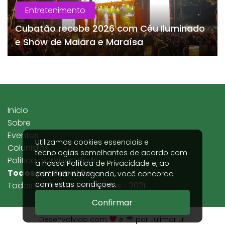
Entretenimento
Cubatão recebe 2026 com Céu Iluminado
e Show de Maiara e Maraísa
Início
Sobre
Eventos
Utilizamos cookies essenciais e
Colunistas
tecnologias semelhantes de acordo com
Política de privacidade
a nossa
Política de Privacidade
e, ao
Todos por Cubatão
continuar navegando, você concorda
com estas condições.
Todos os direitos reservados - 2021
Confirmar
Desenvolvido com
e
por Julimar Jr.