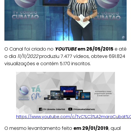
O Canal foi criado no
YOUTUBE
em 26/05/2015
e até
o dia
11/11/2022
produziu 7.477 vídeos, obteve 691.824
visualizações e contém 5.170 inscritos.
https://www.youtube.com/c/TvC%C3%A2maraCubat%
O mesmo levantamento feito
em 29/01/2019
, qual