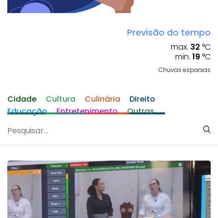
Previsão do tempo
max.
32
°C
min.
19
°C
Chuvas esparsas
Cidade
Cultura
Culinária
Direito
Educação
Entretenimento
Outras