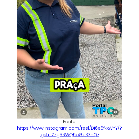
Fonte:
https://www.instagram.com/reel/DI6e6fkxWnY/?
igsh=Zzg5NWQ5aGd3ZnQz