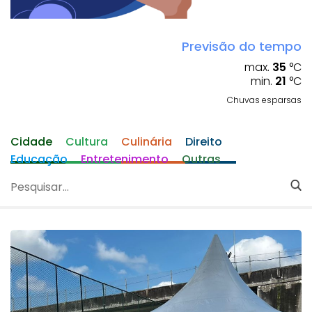
Previsão do tempo
max.
35
°C
min.
21
°C
Chuvas esparsas
Cidade
Cultura
Culinária
Direito
Educação
Entretenimento
Outras