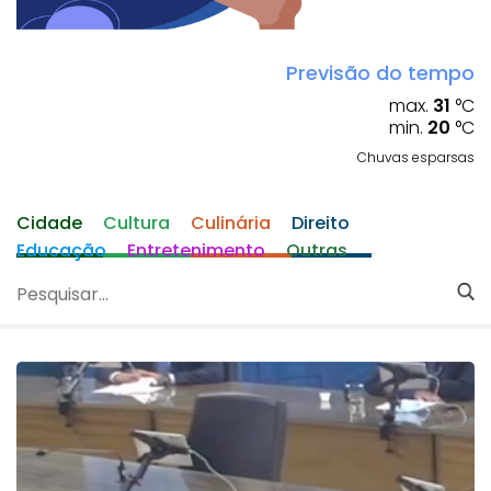
Previsão do tempo
max.
31
°C
min.
20
°C
Chuvas esparsas
Cidade
Cultura
Culinária
Direito
Educação
Entretenimento
Outras