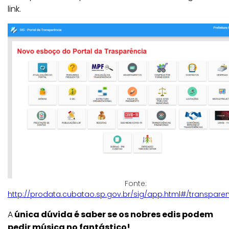
link.
Fonte:
http://prodata.cubatao.sp.gov.br/sig/app.html#/transparen
A
única dúvida é saber se os nobres edis podem
pedir música no fantástico!