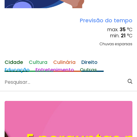
Previsão do tempo
max.
35
°C
min.
21
°C
Chuvas esparsas
Cidade
Cultura
Culinária
Direito
Educação
Entretenimento
Outras