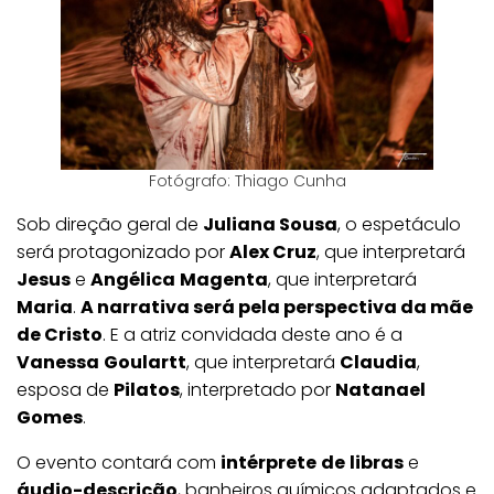
Fotógrafo: Thiago Cunha
Sob direção geral de
Juliana Sousa
, o espetáculo
será protagonizado por
Alex Cruz
, que interpretará
Jesus
e
Angélica
Magenta
, que interpretará
Maria
.
A narrativa será pela perspectiva da mãe
de Cristo
. E a atriz convidada deste ano é a
Vanessa
Goulartt
, que interpretará
Claudia
,
esposa de
Pilatos
, interpretado por
Natanael
Gomes
.
O evento contará com
intérprete
de
libras
e
áudio-descrição
, banheiros químicos adaptados e