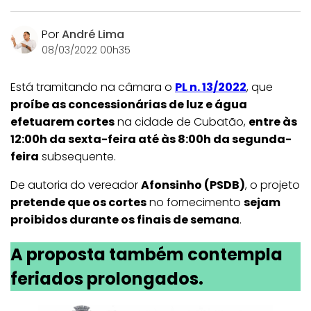
Por
André Lima
08/03/2022 00h35
Está tramitando na câmara o
PL n. 13/2022
, que
proíbe as concessionárias de luz e água
efetuarem cortes
na cidade de Cubatão,
entre às
12:00h da sexta-feira até às 8:00h da segunda-
feira
subsequente.
De autoria do vereador
Afonsinho (PSDB)
, o projeto
pretende que os cortes
no fornecimento
sejam
proibidos durante os finais de semana
.
A proposta também contempla
feriados prolongados.