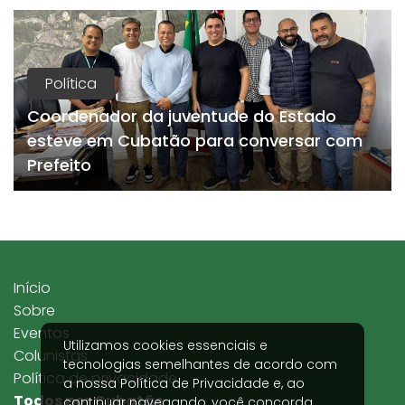
Política
Coordenador da juventude do Estado
esteve em Cubatão para conversar com
Prefeito
Início
Sobre
Eventos
Utilizamos cookies essenciais e
Colunistas
tecnologias semelhantes de acordo com
Política de privacidade
a nossa
Política de Privacidade
e, ao
Todos por Cubatão
continuar navegando, você concorda