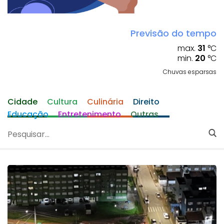
Previsão do tempo
max.
31
°C
min.
20
°C
Chuvas esparsas
Cidade
Cultura
Culinária
Direito
Educação
Entretenimento
Outras