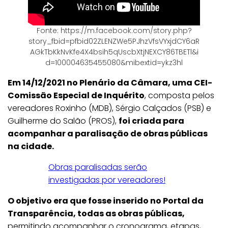
Fonte: https://m.facebook.com/story.php?
story_fbid=pfbid02ZLENZWe5PJhzVfsVYxjdCY6aR
AGkTbKkNvKfe4X4bsih5qUscbXtjNEXCY86TBETl&i
d=100004635455080&mibextid=ykz3hl
Em 14/12/2021 no Plenário da Câmara, uma CEI-
Comissão Especial de Inquérito
, composta pelos
vereadores Roxinho (MDB), Sérgio Calçados (PSB) e
Guilherme do Salão (PROS),
foi criada para
acompanhar a paralisação de obras públicas
na cidade.
Obras paralisadas serão
investigadas por vereadores!
O objetivo era que fosse inserido no Portal da
Transparência, todas as obras públicas,
permitindo acompanhar o cronograma, etapas,