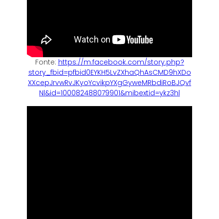
Fonte:
https://m.facebook.com/story.php?
story_fbid=pfbid0EYKH5LvZXhaQhAsCMD9hXDo
XXcepJrvwRvJKyoYcvikpYXgGyweMRbdiRoBJQvf
Nl&id=100082488079901&mibextid=ykz3hl