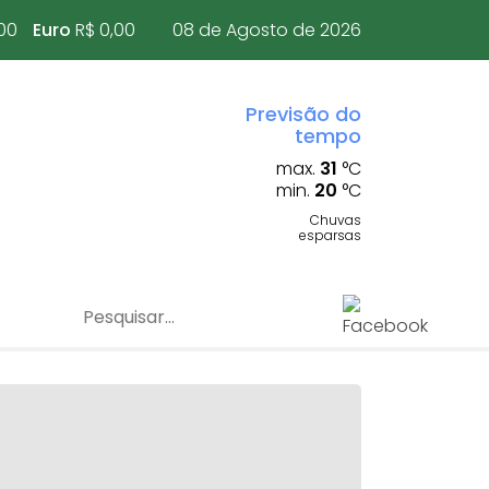
00
Euro
R$ 0,00
08 de Agosto de 2026
Previsão do
tempo
max.
31
°C
min.
20
°C
Chuvas
esparsas