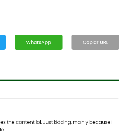
WhatsApp
Copiar
URL
ches the content lol. Just kidding, mainly because I
e.