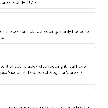
person?ref=IHJUI7TF
ches the content lol. Just kidding, mainly because I
e.
 of your article? After reading it, I still have
ps://accounts.binance.bh/register/person?
 very interesting. Thanks. I have a question for