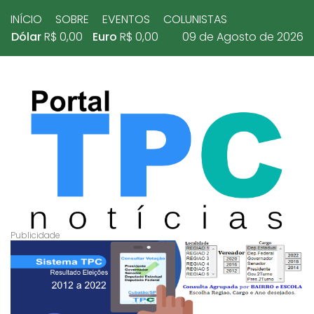
INÍCIO
SOBRE
EVENTOS
COLUNISTAS
Dólar
R$ 0,00
Euro
R$ 0,00
09 de Agosto de 2026