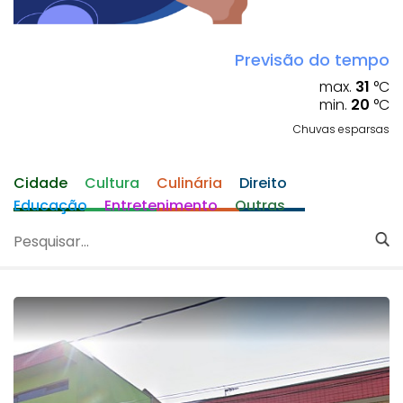
Previsão do tempo
max.
31
°C
min.
20
°C
Chuvas esparsas
Cidade
Cultura
Culinária
Direito
Educação
Entretenimento
Outras