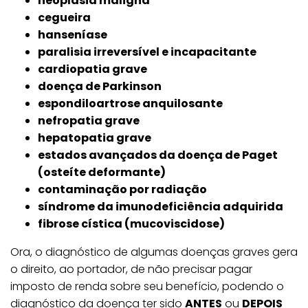
neoplasia maligna
cegueira
hanseníase
paralisia irreversível e incapacitante
cardiopatia grave
doença de Parkinson
espondiloartrose anquilosante
nefropatia grave
hepatopatia grave
estados avançados da doença de Paget
(osteíte deformante)
contaminação por radiação
síndrome da imunodeficiência adquirida
fibrose cística (mucoviscidose)
Ora, o diagnóstico de algumas doenças graves gera
o direito, ao portador, de não precisar pagar
imposto de renda sobre seu benefício, podendo o
diagnóstico da doença ter sido
ANTES
ou
DEPOIS