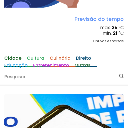
Previsão do tempo
max.
35
°C
min.
21
°C
Chuvas esparsas
Cidade
Cultura
Culinária
Direito
Educação
Entretenimento
Outras