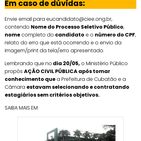
Em caso de dúvidas:
Envie email para eucandidato@ciee.ong.br,
contendo
Nome do Processo Seletivo Público
,
nome
completo do
candidato
e o
número do CPF
,
relato do erro que está ocorrendo e o envio da
imagem/print da tela/erro apresentado.
Lembrando que no
dia 20/05,
o Ministério Público
propôs
AÇÃO CIVIL PÚBLICA após tomar
conhecimento que
a Prefeitura de Cubatão e a
Câmara
estavam selecionando e contratando
estagiários sem critérios objetivos.
SAIBA MAIS EM