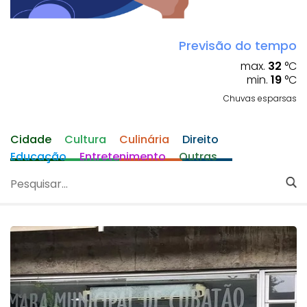
Previsão do tempo
max.
32
°C
min.
19
°C
Chuvas esparsas
Cidade
Cultura
Culinária
Direito
Educação
Entretenimento
Outras