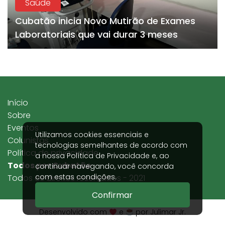
Saúde
Cubatão inicia Novo Mutirão de Exames
Laboratoriais que vai durar 3 meses
Início
Sobre
Eventos
Utilizamos cookies essenciais e
Colunistas
tecnologias semelhantes de acordo com
Política de privacidade
a nossa
Política de Privacidade
e, ao
Todos por Cubatão
continuar navegando, você concorda
com estas condições.
Todos os direitos reservados - 2021
Confirmar
Desenvolvido com
e
por Julimar Jr.