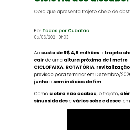
Obra que apresenta trajeto cheio de obst
Por
Todos por Cubatão
05/06/2021 13h03
Ao
custo de R$ 4,9 milhões
e
trajeto ch
cair
de uma
altura próxima de 1 metro
CICLOFAIXA, ROTATÓRIA
,
revitalização
previsão para terminar em Dezembro/202
junho
e
sem indícios de fim
.
Como
a obra não acabou
, o trajeto,
alé
sinuosidades
e
vários sobe e desce
, e