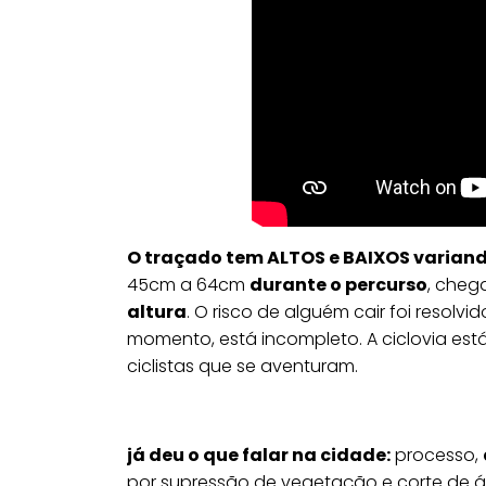
O traçado tem ALTOS e BAIXOS varian
45cm a 64cm
durante o percurso
, cheg
altura
. O risco de alguém cair foi resol
momento, está incompleto. A ciclovia está
ciclistas que se aventuram.
já deu o que falar na cidade:
processo,
por supressão de vegetação e corte de á