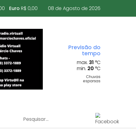
00
Euro
R$ 0,00
08 de Agosto de 2026
Previsão do
tempo
max.
31
°C
min.
20
°C
Chuvas
esparsas