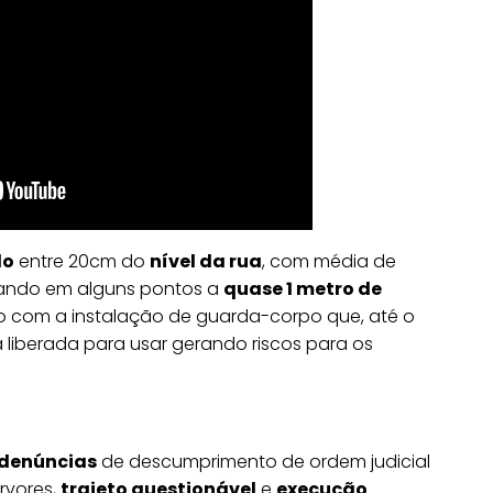
do
entre 20cm do
nível da rua
, com média de
ando em alguns pontos a
quase 1 metro de
vido com a instalação de guarda-corpo que, até o
 liberada para usar gerando riscos para os
denúncias
de descumprimento de ordem judicial
rvores,
trajeto questionável
e
execução