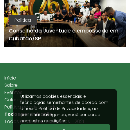
Política
Conselho da Juventude é empossado em
Cubatão/SP
Início
Sobre
Eventos
Utilizamos cookies essenciais e
Colunistas
tecnologias semelhantes de acordo com
Política de privacidade
a nossa
Política de Privacidade
e, ao
Todos por Cubatão
continuar navegando, você concorda
com estas condições.
Todos os direitos reservados - 2021