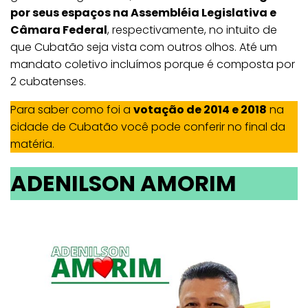
por seus espaços na Assembléia Legislativa e
Câmara Federal
, respectivamente, no intuito de
que Cubatão seja vista com outros olhos. Até um
mandato coletivo incluímos porque é composta por
2 cubatenses.
Para saber como foi a
votação de 2014 e 2018
na
cidade de Cubatão você pode conferir no final da
matéria.
ADENILSON AMORIM