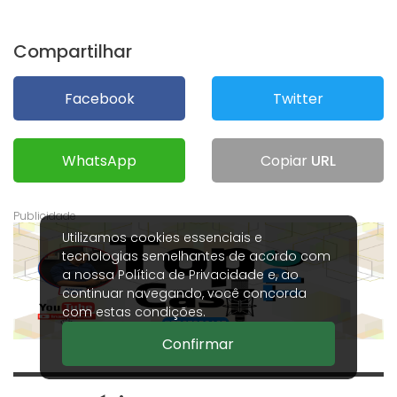
Compartilhar
Facebook
Twitter
WhatsApp
Copiar
URL
Utilizamos cookies essenciais e
tecnologias semelhantes de acordo com
a nossa
Política de Privacidade
e, ao
continuar navegando, você concorda
com estas condições.
Confirmar