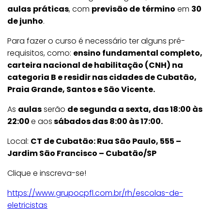
aulas
práticas
, com
previsão de
término
em
30
de junho
.
Para fazer o curso é necessário ter alguns pré-
requisitos, como:
ensino fundamental completo,
carteira nacional de habilitação (CNH) na
categoria B e residir nas cidades de Cubatão,
Praia Grande, Santos e São Vicente.
As
aulas
serão
de segunda a sexta, das 18:00 às
22:00
e aos
sábados das 8:00 às 17:00.
Local:
CT de Cubatão: Rua São Paulo, 555 –
Jardim São Francisco – Cubatão/SP
Clique e inscreva-se!
https://www.grupocpfl.com.br/rh/escolas-de-
eletricistas