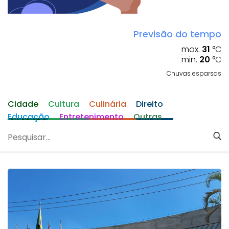
Previsão do tempo
max.
31
°C
min.
20
°C
Chuvas esparsas
Cidade
Cultura
Culinária
Direito
Educação
Entretenimento
Outras