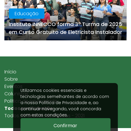
Educação
Instituto INNECCO forma 3ª Turma de 2025
em Curso Gratuito de Eletricista Instalador
Início
Sobre
Eventos
Utilizamos cookies essenciais e
Colunistas
tecnologias semelhantes de acordo com
Política de privacidade
a nossa
Política de Privacidade
e, ao
Todos por Cubatão
continuar navegando, você concorda
com estas condições.
Todos os direitos reservados - 2021
Confirmar