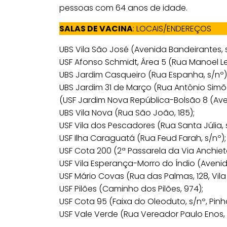
pessoas com 64 anos de idade.
SALAS DE VACINA
: LOCAIS/ENDEREÇOS
UBS Vila São José (Avenida Bandeirantes, s
USF Afonso Schmidt, Área 5 (Rua Manoel Lea
UBS Jardim Casqueiro (Rua Espanha, s/nº)
UBS Jardim 31 de Março (Rua Antônio Simõe
(USF Jardim Nova República-Bolsão 8 (Ave
UBS Vila Nova (Rua São João, 185);
USF Vila dos Pescadores (Rua Santa Júlia, 
USF Ilha Caraguatá (Rua Feud Farah, s/nº);
USF Cota 200 (2ª Passarela da Via Anchieta
USF Vila Esperança-Morro do Índio (Avenida
USF Mário Covas (Rua das Palmas, 128, Vila 
USF Pilões (Caminho dos Pilões, 974);
USF Cota 95 (Faixa do Oleoduto, s/nº, Pinh
USF Vale Verde (Rua Vereador Paulo Enos, 