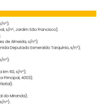
/nº);
l, s/nº, Jardim São Francisco);
;
s de Almeida, s/nº);
nida Deputado Esmeraldo Tarquinio, s/nº);
s/nº);
 km 50, s/nº);
 Principal, 4003);
Natal);
al do Miranda);
s/nº).