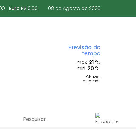
00
Euro
R$ 0,00
08 de Agosto de 2026
Previsão do
tempo
max.
31
°C
min.
20
°C
Chuvas
esparsas