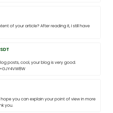
 of your article? After reading it, I still have
USDT
log posts, cool, your blog is very good.
ref=GJY4VW8W
, I hope you can explain your point of view in more
nk you.