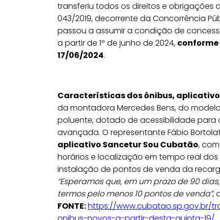
transferiu todos os direitos e obrigaçõe
043/2019, decorrente da Concorrência Púb
passou a assumir a condição de concessio
a partir de 1º de junho de 2024,
conforme p
17/06/2024
.
Características dos ônibus, aplicativo
da montadora Mercedes Bens, do modelo 
poluente, dotado de acessibilidade para 
avançada. O representante Fábio Bortola
aplicativo Sancetur Sou Cubatão
, com
horários e localização em tempo real dos
instalação de pontos de venda da recarga
“Esperamos que, em um prazo de 90 dias, 
termos pelo menos 10 pontos de venda”
, 
FONTE:
https://www.cubatao.sp.gov.br/
onibus-novos-a-partir-desta-quinta-19/