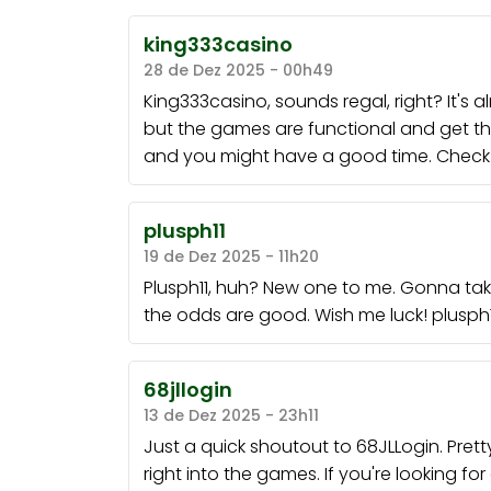
king333casino
28 de Dez 2025 - 00h49
King333casino, sounds regal, right? It's al
but the games are functional and get th
and you might have a good time. Check
plusph11
19 de Dez 2025 - 11h20
Plusph11, huh? New one to me. Gonna take
the odds are good. Wish me luck!
plusph1
68jllogin
13 de Dez 2025 - 23h11
Just a quick shoutout to 68JLLogin. Pret
right into the games. If you're looking fo