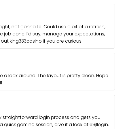
right, not gonna lie. Could use a bit of a refresh,
e job done. I'd say, manage your expectations,
 out
king333casino
if you are curious!
 a look around. The layout is pretty clean. Hope
1
ty straightforward login process and gets you
r a quick gaming session, give it a look at
68jllogin
.