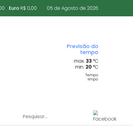
00
Euro
R$ 0,00
05 de Agosto de 2026
Previsão do
tempo
max.
33
°C
min.
20
°C
Tempo
limpo