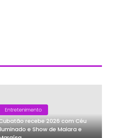
Entretenimento
Cubatão recebe 2026 com Céu
Iluminado e Show de Maiara e
Maraísa