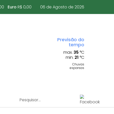
00
Euro
R$ 0,00
06 de Agosto de 2026
Previsão do
tempo
max.
35
°C
min.
21
°C
Chuvas
esparsas