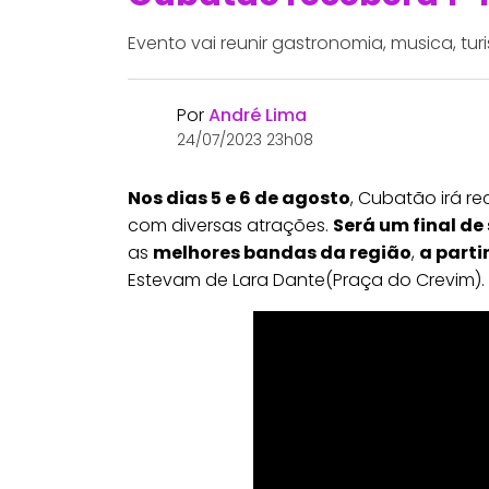
Evento vai reunir gastronomia, musica, turi
Por
André Lima
24/07/2023 23h08
Nos dias 5 e 6 de agosto
, Cubatão irá re
com diversas atrações.
Será um final d
as
melhores bandas da região
,
a parti
Estevam de Lara Dante(Praça do Crevim).