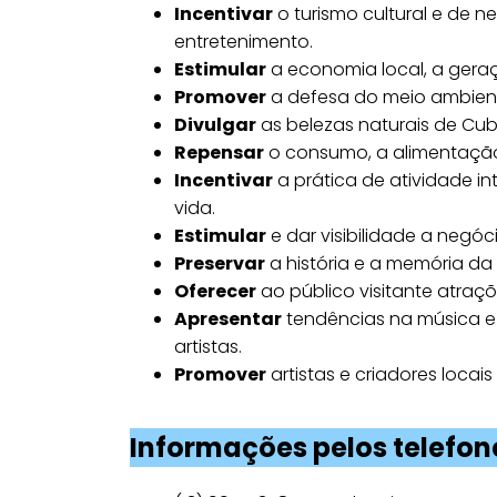
Incentivar
o turismo cultural e de n
entretenimento.
Estimular
a economia local, a gera
Promover
a defesa do meio ambiente
Divulgar
as belezas naturais de Cuba
Repensar
o consumo, a alimentação
Incentivar
a prática de atividade in
vida.
Estimular
e dar visibilidade a negóc
Preservar
a história e a memória d
Oferecer
ao público visitante atraç
Apresentar
tendências na música e
artistas.
Promover
artistas e criadores locai
Informações pelos telefon